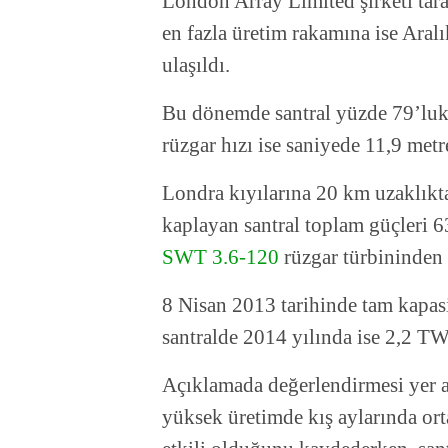
London Array Limited şirketi tar
en fazla üretim rakamına ise Aral
ulaşıldı.
Bu dönemde santral yüzde 79’luk k
rüzgar hızı ise saniyede 11,9 metr
Londra kıyılarına 20 km uzaklıkta
kaplayan santral toplam güçleri
SWT 3.6-120
rüzgar türbininden 
8 Nisan 2013 tarihinde tam kapasi
santralde 2014 yılında ise 2,2 TWh
Açıklamada değerlendirmesi yer a
yüksek üretimde kış aylarında ort