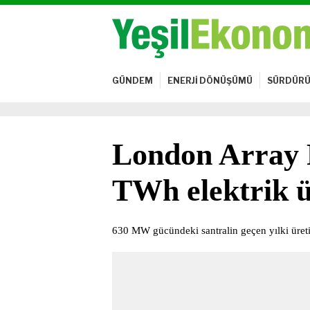
GÜNDEM
ENERJİ DÖNÜŞÜMÜ
SÜRDÜRÜ
London Array 
TWh elektrik ü
630 MW gücündeki santralin geçen yılki üre