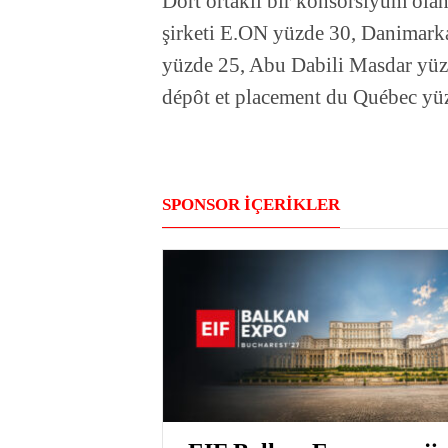
Dört ortaklı bir konsorsiyum ola
şirketi E.ON yüzde 30, Danimarka
yüzde 25, Abu Dabili Masdar yüzd
dépôt et placement du Québec yüz
SPONSOR İÇERİKLER