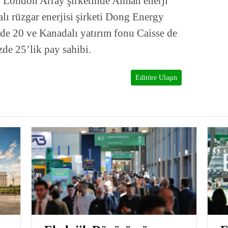
n London Array şirketinde Alman enerji
lı rüzgar enerjisi şirketi Dong Energy
e 20 ve Kanadalı yatırım fonu Caisse de
de 25’lik pay sahibi.
Editöre Ulaşın