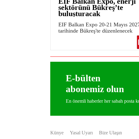
EIF Balkan Expo, enerji
sektörünü Bükreş’te
buluşturacak
EIF Balkan Expo 20-21 Mayıs 202
tarihinde Bükreş'te düzenlenecek
E-bülten
abonemiz olun
En önemli haberler her sabah posta
Künye
Yasal Uyarı
Bize Ulaşın