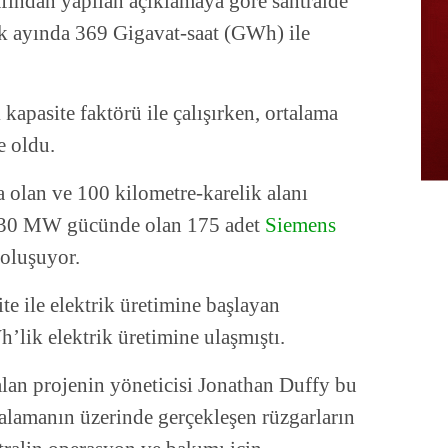
afından yapılan açıklamaya göre santralde
ık ayında 369 Gigavat-saat (GWh) ile
apasite faktörü ile çalışırken, ortalama
e oldu.
 olan ve 100 kilometre-karelik alanı
 630 MW gücünde olan 175 adet
Siemens
oluşuyor.
te ile elektrik üretimine başlayan
’lik elektrik üretimine ulaşmıştı.
lan projenin yöneticisi Jonathan Duffy bu
alamanın üzerinde gerçekleşen rüzgarların