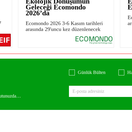
Ekolojik Dönüşümün
E
Geleceği Ecomondo
E
2026’da
E
7
Ecomondo 2026 3-6 Kasım tarihleri
a
arasında 29'uncu kez düzenlenecek
Günlük Bülten
Ha
 kutunuzda…