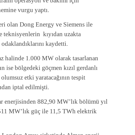
tralin operasyon ve bakımı için
önemine vurgu yaptı.
leri olan Dong Energy ve Siemens ile
ve teknisyenlerin kıyıdan uzakta
 odaklandıklarını kaydetti.
faz halinde 1.000 MW olarak tasarlanan
ın ise bölgedeki göçmen kızıl gerdanlı
 olumsuz etki yaratacağının tespit
ndan iptal edilmişti.
ar enerjisinden 882,90 MW’lık bölümü yıl
511 MW’lık güç ile 11,5 TWh elektrik