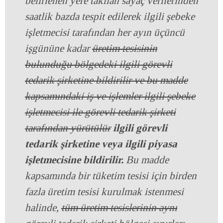
belirlenen yere takılan sayaç verilerinden
saatlik bazda tespit edilerek ilgili şebeke
işletmecisi tarafından her ayın üçüncü
işgününe kadar
üretim tesisinin
bulunduğu bölgedeki ilgili görevli
tedarik şirketine bildirilir ve bu madde
kapsamındaki iş ve işlemler ilgili şebeke
işletmecisi ile görevli tedarik şirketi
tarafından yürütülür
ilgili görevli
tedarik şirketine veya ilgili piyasa
işletmecisine bildirilir.
Bu madde
kapsamında bir tüketim tesisi için birden
fazla üretim tesisi kurulmak istenmesi
halinde,
tüm üretim tesislerinin aynı