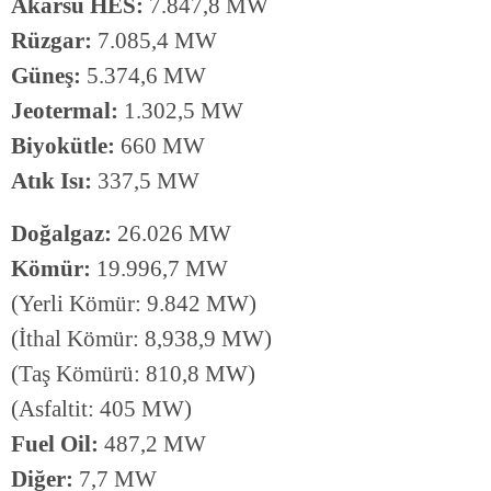
Akarsu HES:
7.847,8 MW
Rüzgar:
7.085,4 MW
Güneş:
5.374,6 MW
Jeotermal:
1.302,5 MW
Biyokütle:
660 MW
Atık Isı:
337,5 MW
Doğalgaz:
26.026 MW
Kömür:
19.996,7 MW
(Yerli Kömür: 9.842 MW)
(İthal Kömür: 8,938,9 MW)
(Taş Kömürü: 810,8 MW)
(Asfaltit: 405 MW)
Fuel Oil:
487,2 MW
Diğer:
7,7 MW