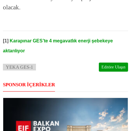
olacak.
[1]
Karapınar GES’te 4 megavatlık enerji şebekeye
aktarılıyor
YEKA GES-1
Editöre Ulaşın
SPONSOR İÇERİKLER