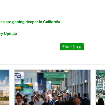
es are getting deeper in California
try Update
Editöre Ulaşın