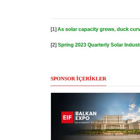
[1]
As solar capacity grows, duck curv
[2]
Spring 2023 Quarterly Solar Indus
SPONSOR İÇERİKLER