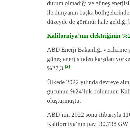
durum olmadığı ve güneş enerjisi 
ile dünyanın başka bölhgelerind
düzeyde de görünür hale geldiği b
Kaliforniya’nın elektriğinin %2
ABD Enerji Bakanlığı verilerine g
güneş enerjisinden karşılanıyorke
[2]
%27,3.
Ülkede 2022 yılında devreye alı
gücünün %24’lük bölümünü Kalifo
oluşturmuştu.
ABD’nin 2022 sonu itibarıyla 11
Kaliforniya’nın payı 30,738 GW 