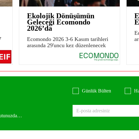
Ekolojik Dönüşümün
E
Geleceği Ecomondo
E
2026’da
E
7
Ecomondo 2026 3-6 Kasım tarihleri
a
arasında 29'uncu kez düzenlenecek
Günlük Bülten
Ha
 kutunuzda…