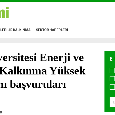
LEBİLİR KALKINMA
SEKTÖR HABERLERİ
ersitesi Enerji ve
r Kalkınma Yüksek
ı başvuruları
20