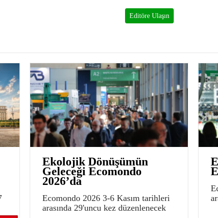
Editöre Ulaşın
Ekolojik Dönüşümün
E
Geleceği Ecomondo
E
2026’da
E
7
Ecomondo 2026 3-6 Kasım tarihleri
a
arasında 29'uncu kez düzenlenecek