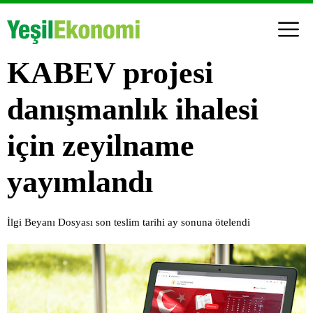
KABEV projesi
danışmanlık ihalesi
için zeyilname
yayımlandı
İlgi Beyanı Dosyası son teslim tarihi ay sonuna ötelendi