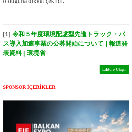
olduğuna dikkat çekildi.
[1]
令和５年度環境配慮型先進トラック・バ
ス導入加速事業の公募開始について | 報道発
表資料 | 環境省
Editöre Ulaşın
SPONSOR İÇERİKLER