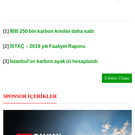
[1]
İBB 250 bin karbon kredisi daha sattı
[2]
İSTAÇ – 2019 yılı Faaliyet Raporu
[3]
İstanbul’un karbon ayak izi hesaplandı
Editöre Ulaşın
SPONSOR İÇERİKLER