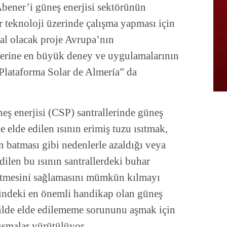
bener’i güneş enerjisi sektörünün
ir teknoloji üzerinde çalışma yapması için
al olacak proje Avrupa’nın
üzerine en büyük deney ve uygulamalarının
“Plataforma Solar de Almería” da
neş enerjisi (CSP) santrallerinde güneş
elde edilen ısının erimiş tuzu ısıtmak,
n batması gibi nedenlerle azaldığı veya
ilen bu ısının santrallerdeki buhar
 etmesini sağlamasını mümkün kılmayı
mindeki en önemli handikap olan güneş
ekilde elde edilememe sorununu aşmak için
lışmalar yürütülüyor.