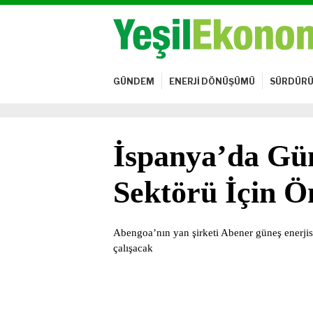
GÜNDEM
ENERJİ DÖNÜŞÜMÜ
SÜRDÜRÜ
İspanya’da Gün
Sektörü İçin Ö
Abengoa’nın yan şirketi Abener güneş enerjisi
çalışacak