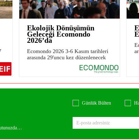
Ekolojik Dönüşümün
E
Geleceği Ecomondo
E
2026’da
E
7
Ecomondo 2026 3-6 Kasım tarihleri
a
arasında 29'uncu kez düzenlenecek
Günlük Bülten
Ha
 kutunuzda…