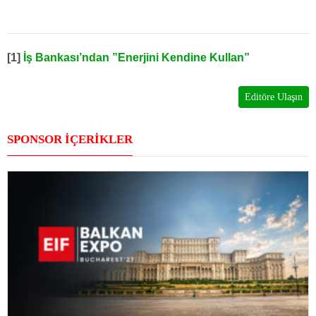
[1]
İş Bankası’ndan ”Enerjini Kendine Kullan”
Editöre Ulaşın
SPONSOR İÇERİKLER