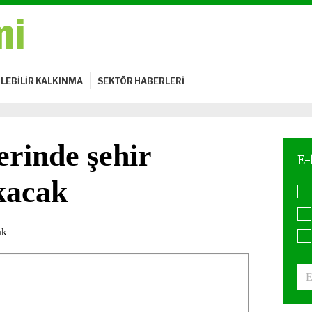
LEBİLİR KALKINMA
SEKTÖR HABERLERİ
rinde şehir
lkacak
ak