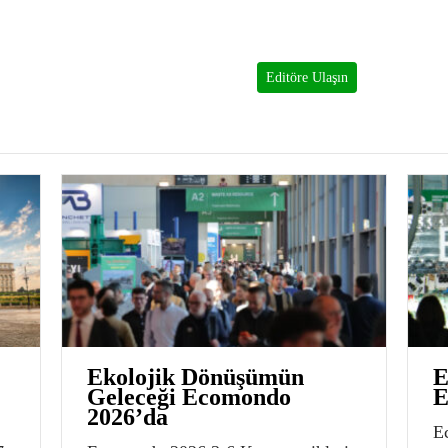
Editöre Ulaşın
Ekolojik Dönüşümün
E
Geleceği Ecomondo
E
2026’da
E