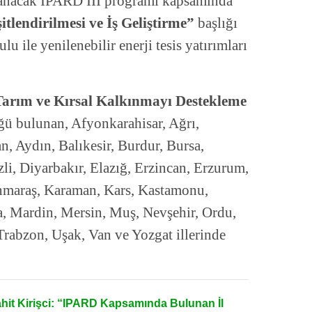
lanacak IPARD III programı kapsamında
itlendirilmesi ve İş Geliştirme”
başlığı
lu ile yenilenebilir enerji tesis yatırımları
Tarım ve Kırsal Kalkınmayı Destekleme
ü bulunan, Afyonkarahisar, Ağrı,
, Aydın, Balıkesir, Burdur, Bursa,
li, Diyarbakır, Elazığ, Erzincan, Erzurum,
anmaraş, Karaman, Kars, Kastamonu,
, Mardin, Mersin, Muş, Nevşehir, Ordu,
Trabzon, Uşak, Van ve Yozgat illerinde
ahit Kirişci: “IPARD Kapsamında Bulunan İl