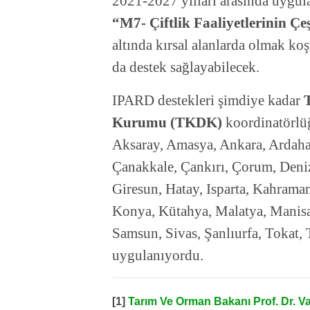
2021-2027 yılları arasında uygu
“M7- Çiftlik Faaliyetlerinin Çeş
altında kırsal alanlarda olmak koşu
da destek sağlayabilecek.
IPARD destekleri şimdiye kadar
Kurumu (TKDK)
koordinatörlüğ
Aksaray, Amasya, Ankara, Ardahan
Çanakkale, Çankırı, Çorum, Deniz
Giresun, Hatay, Isparta, Kahram
Konya, Kütahya, Malatya, Manisa
Samsun, Sivas, Şanlıurfa, Tokat, 
uygulanıyordu.
[1]
Tarım Ve Orman Bakanı Prof. Dr. V