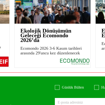
Ekolojik Dönüşümün
E
Geleceği Ecomondo
E
2026’da
E
7
Ecomondo 2026 3-6 Kasım tarihleri
a
arasında 29'uncu kez düzenlenecek
Günlük Bülten
Ha