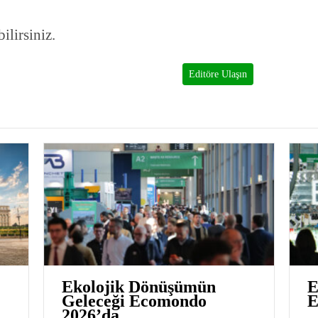
ilirsiniz.
Editöre Ulaşın
Ekolojik Dönüşümün
E
Geleceği Ecomondo
E
2026’da