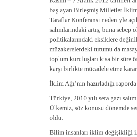
Kasım – 7 Aralık 2012 tarihleri a
başlayan Birleşmiş Milletler İkli
Taraflar Konferansı nedeniyle açı
salımlarındaki artış, buna sebep o
politikalarındaki eksiklere değini
müzakerelerdeki tutumu da masaya 
toplum kuruluşları kısa bir süre 
karşı birlikte mücadele etme kararı
İklim Ağı’nın hazırladığı raporda 
Türkiye, 2010 yılı sera gazı salım
Ülkemiz, söz konusu dönemde sera 
oldu.
Bilim insanları iklim değişikliği 