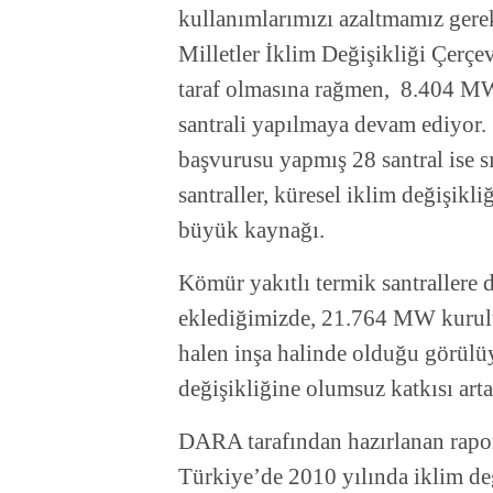
kullanımlarımızı azaltmamız gere
Milletler İklim Değişikliği Çerç
taraf olmasına rağmen, 8.404 MW
santrali yapılmaya devam ediyor. İ
başvurusu yapmış 28 santral ise s
santraller, küresel iklim değişikli
büyük kaynağı.
Kömür yakıtlı termik santrallere di
eklediğimizde, 21.764 MW kurulu 
halen inşa halinde olduğu görülüy
değişikliğine olumsuz katkısı art
DARA tarafından hazırlanan rapor
Türkiye’de 2010 yılında iklim değ