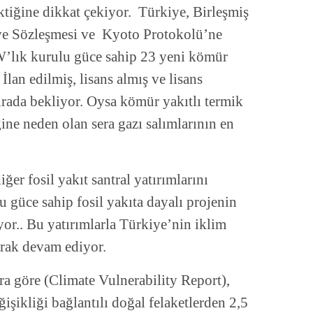
ktiğine dikkat çekiyor. Türkiye, Birleşmiş
eve Sözleşmesi ve Kyoto Protokolü’ne
’lık kurulu güce sahip 23 yeni kömür
lan edilmiş, lisans almış ve lisans
ırada bekliyor. Oysa kömür yakıtlı termik
ğine neden olan sera gazı salımlarının en
ğer fosil yakıt santral yatırımlarını
güce sahip fosil yakıta dayalı projenin
or.. Bu yatırımlarla Türkiye’nin iklim
arak devam ediyor.
a göre (Climate Vulnerability Report),
işikliği bağlantılı doğal felaketlerden 2,5