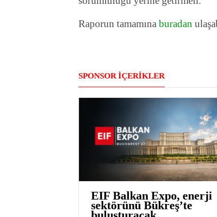
sorumluluğu yerine getirmeli.
Raporun tamamına
buradan
ulaşab
SPONSOR İÇERİKLER
EIF Balkan Expo, enerji
sektörünü Bükreş’te
buluşturacak