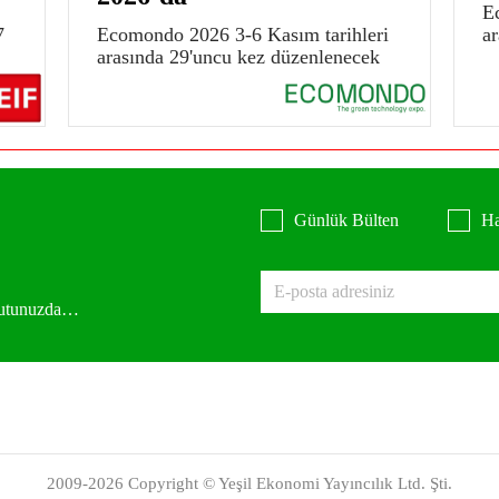
E
7
Ecomondo 2026 3-6 Kasım tarihleri
a
arasında 29'uncu kez düzenlenecek
Günlük Bülten
Ha
 kutunuzda…
2009-2026 Copyright © Yeşil Ekonomi Yayıncılık Ltd. Şti.