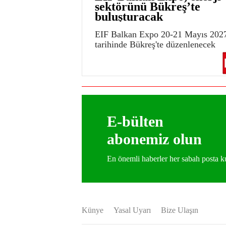
sektörünü Bükreş’te
buluşturacak
EIF Balkan Expo 20-21 Mayıs 202
tarihinde Bükreş'te düzenlenecek
E-bülten
abonemiz olun
En önemli haberler her sabah posta
Künye
Yasal Uyarı
Bize Ulaşın