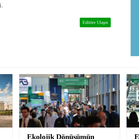
i.
Editöre Ulaşın
Ekolojik Dönüşümün
E