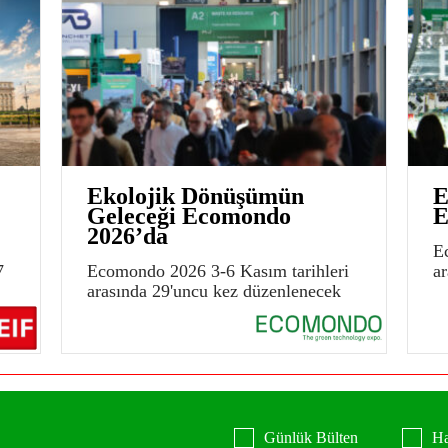
Ekolojik Dönüşümün
E
Geleceği Ecomondo
E
2026’da
E
7
Ecomondo 2026 3-6 Kasım tarihleri
a
arasında 29'uncu kez düzenlenecek
Günlük Bülten
Ha