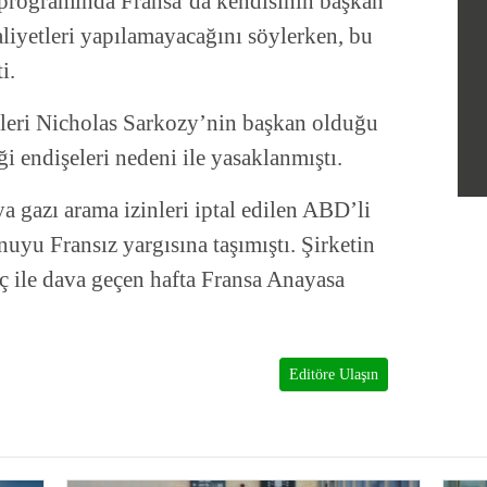
n programında Fransa’da kendisinin başkan
liyetleri yapılamayacağını söylerken, bu
i.
tleri Nicholas Sarkozy’nin başkan olduğu
i endişeleri nedeni ile yasaklanmıştı.
ya gazı arama izinleri iptal edilen ABD’li
uyu Fransız yargısına taşımıştı. Şirketin
eç ile dava geçen hafta Fransa Anayasa
Editöre Ulaşın