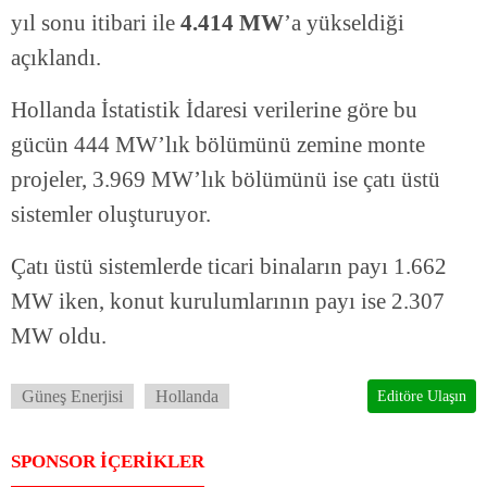
yıl sonu itibari ile
4.414 MW
’a yükseldiği
açıklandı.
Hollanda İstatistik İdaresi verilerine göre bu
gücün 444 MW’lık bölümünü zemine monte
projeler, 3.969 MW’lık bölümünü ise çatı üstü
sistemler oluşturuyor.
Çatı üstü sistemlerde ticari binaların payı 1.662
MW iken, konut kurulumlarının payı ise 2.307
MW oldu.
Güneş Enerjisi
Hollanda
Editöre Ulaşın
SPONSOR İÇERİKLER