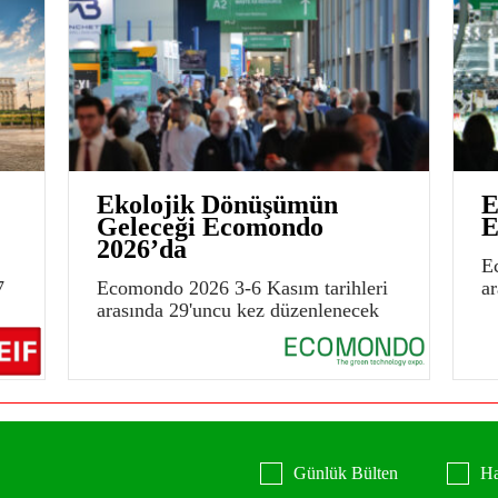
Ekolojik Dönüşümün
E
Geleceği Ecomondo
E
2026’da
E
7
Ecomondo 2026 3-6 Kasım tarihleri
a
arasında 29'uncu kez düzenlenecek
Günlük Bülten
Ha