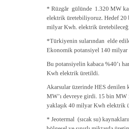
* Rüzgâr gülünde 1.320 MW kapas
elektrik üretebiliyoruz. Hedef 2
milyar Kwh. elektrik üretebileceğ
*Türkiyenin sularından elde edil
Ekonomik potansiyel 140 milyar
Bu potansiyelin kabaca %40’ı hare
Kwh elektrik üretildi.
Akarsular üzerinde HES denilen k
MW’ı devreye girdi. 15 bin MW iç
yaklaşık 40 milyar Kwh elektrik ü
* Jeotermal (sıcak su) kaynakları
bölgesel ve sınırlı miktarda üreti