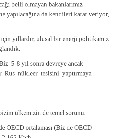
acağı belli olmayan bakanlarımız
 ne yapılacağına da kendileri karar veriyor,
çin yıllardır, ulusal bir enerji politikamız
ğlandık.
 Biz 5-8 yıl sonra devreye ancak
 bir Rus nükleer tesisini yaptırmaya
 bizim ülkemizin de temel sorunu.
minde OECD ortalaması (Biz de OECD
e 2.162 Kwh.