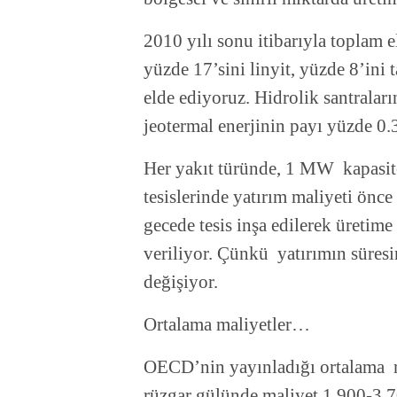
2010 yılı sonu itibarıyla toplam 
yüzde 17’sini linyit, yüzde 8’ini
elde ediyoruz. Hidrolik santralar
jeotermal enerjinin payı yüzde 0.
Her yakıt türünde, 1 MW kapasitel
tesislerinde yatırım maliyeti önc
gecede tesis inşa edilerek üretim
veriliyor. Çünkü yatırımın süres
değişiyor.
Ortalama maliyetler…
OECD’nin yayınladığı ortalama ma
rüzgar gülünde maliyet 1.900-3.7