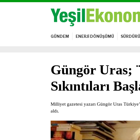
GÜNDEM
ENERJİ DÖNÜŞÜMÜ
SÜRDÜRÜ
Güngör Uras; ¨
Sıkıntıları Baş
Milliyet gazetesi yazarı Güngör Uras Türkiye’
aldı.