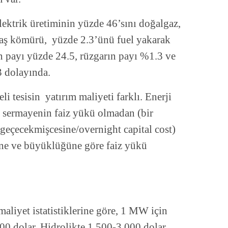
elektrik üretiminin yüzde 46’sını doğalgaz,
 taş kömürü, yüzde 2.3’ünü fuel yakarak
ın payı yüzde 24.5, rüzgarın payı %1.3 ve
3 dolayında.
i tesisin yatırım maliyeti farklı. Enerji
e sermayenin faiz yükü olmadan (bir
e geçecekmişcesine/overnight capital cost)
ine ve büyüklüğüne göre faiz yükü
liyet istatistiklerine göre, 1 MW için
00 dolar. Hidrolikte 1.500-3.000 dolar.