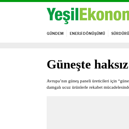
GÜNDEM
ENERJİ DÖNÜŞÜMÜ
SÜRDÜRÜ
Güneşte haksız
Avrupa’nın güneş paneli üreticileri için “güneş
damgalı ucuz ürünlerle rekabet mücadelesinde