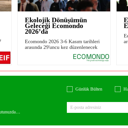
Ekolojik Dönüşümün
E
Geleceği Ecomondo
E
2026’da
E
7
Ecomondo 2026 3-6 Kasım tarihleri
a
arasında 29'uncu kez düzenlenecek
Günlük Bülten
Ha
 kutunuzda…