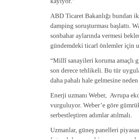
kayıyor.”
ABD Ticaret Bakanlığı bundan iki
damping soruşturması başlattı. Wa
sonbahar aylarında vermesi beklen
gündemdeki ticarî önlemler için 
“Millî sanayileri koruma amaçlı 
son derece tehlikeli. Bu tür uygu
daha pahalı hale gelmesine neden 
Enerji uzmanı Weber, Avrupa eko
vurguluyor. Weber’e göre gümrük t
serbestleştiren adımlar atılmalı.
Uzmanlar, güneş panelleri piyasa