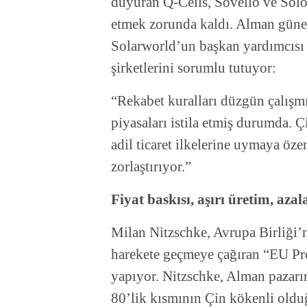
duyuran Q-Cells, Sovello ve Solon
etmek zorunda kaldı. Alman güneş
Solarworld’un başkan yardımcısı
şirketlerini sorumlu tutuyor:
“Rekabet kuralları düzgün çalışmı
piyasaları istila etmiş durumda. 
adil ticaret ilkelerine uymaya özen
zorlaştırıyor.”
Fiyat baskısı, aşırı üretim, aza
Milan Nitzschke, Avrupa Birliği’ni
harekete geçmeye çağıran “EU Pr
yapıyor. Nitzschke, Alman pazarı
80’lik kısmının Çin kökenli oldu