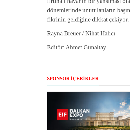
fırtınalı havanın bir yansıması ol
dönemlerinde unutulanların başın
fikrinin geldiğine dikkat çekiyor.
Rayna Breuer / Nihat Halıcı
Editör: Ahmet Günaltay
SPONSOR İÇERİKLER