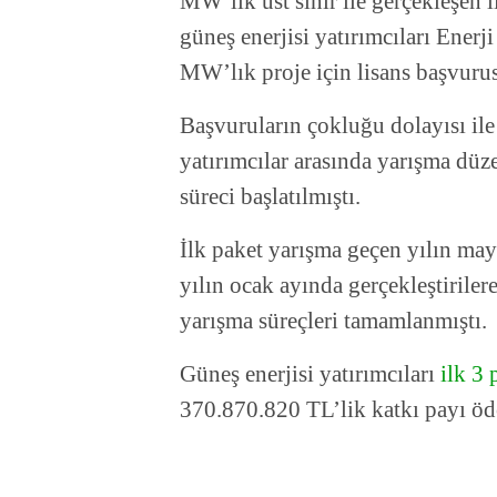
MW’lık üst sınır ile gerçekleşen 
güneş enerjisi yatırımcıları Ene
MW’lık proje için lisans başvur
Başvuruların çokluğu dolayısı ile
yatırımcılar arasında yarışma düz
süreci başlatılmıştı.
İlk paket yarışma geçen yılın mayı
yılın ocak ayında gerçekleştirile
yarışma süreçleri tamamlanmıştı.
Güneş enerjisi yatırımcıları
ilk 3
370.870.820 TL’lik katkı payı öd