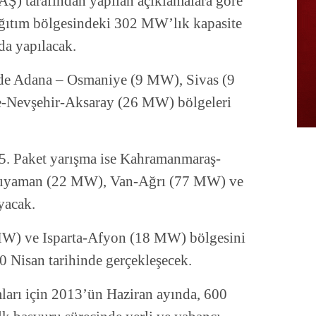
AŞ) tarafından yapılan açıklamalara göre
dağıtım bölgesindeki 302 MW’lık kapasite
nda yapılacak.
inde Adana – Osmaniye (9 MW), Sivas (9
-Nevşehir-Aksaray (26 MW) bölgeleri
 5. Paket yarışma ise Kahramanmaraş-
ıyaman (22 MW), Van-Ağrı (77 MW) ve
yacak.
W) ve Isparta-Afyon (18 MW) bölgesini
0 Nisan tarihinde gerçekleşecek.
ımları için 2013’ün Haziran ayında, 600