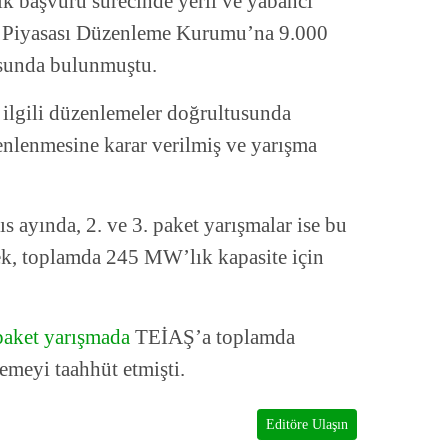
ilk başvuru sürecinde yerli ve yabancı
rji Piyasası Düzenleme Kurumu’na 9.000
usunda bulunmuştu.
 ilgili düzenlemeler doğrultusunda
enlenmesine karar verilmiş ve yarışma
s ayında, 2. ve 3. paket yarışmalar ise bu
rek, toplamda 245 MW’lık kapasite için
 paket yarışmada
TEİAŞ’a toplamda
emeyi taahhüt etmişti.
Editöre Ulaşın