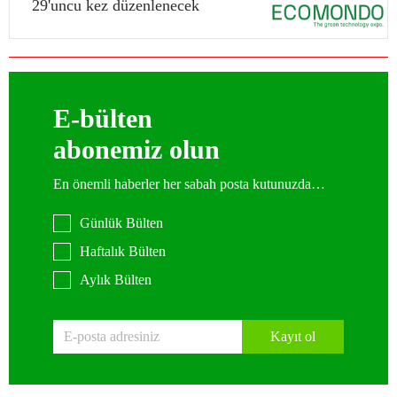
29'uncu kez düzenlenecek
E-bülten
abonemiz olun
En önemli haberler her sabah posta kutunuzda…
Günlük Bülten
Haftalık Bülten
Aylık Bülten
Kayıt ol