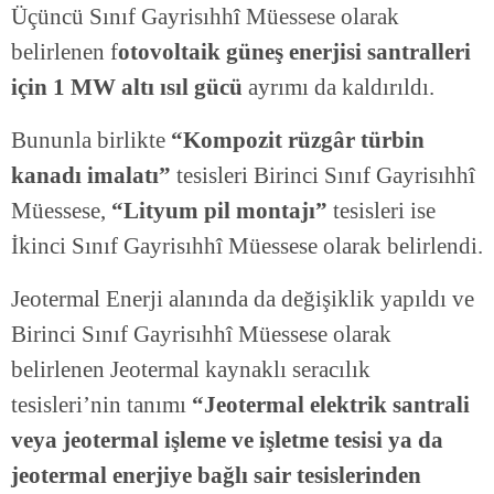
Üçüncü Sınıf Gayrisıhhî Müessese olarak
belirlenen f
otovoltaik güneş enerjisi santralleri
için 1 MW altı ısıl gücü
ayrımı da kaldırıldı.
Bununla birlikte
“Kompozit rüzgâr türbin
kanadı imalatı”
tesisleri Birinci Sınıf Gayrisıhhî
Müessese,
“Lityum pil montajı”
tesisleri ise
İkinci Sınıf Gayrisıhhî Müessese olarak belirlendi.
Jeotermal Enerji alanında da değişiklik yapıldı ve
Birinci Sınıf Gayrisıhhî Müessese olarak
belirlenen Jeotermal kaynaklı seracılık
tesisleri’nin tanımı
“Jeotermal elektrik santrali
veya jeotermal işleme ve işletme tesisi ya da
jeotermal enerjiye bağlı sair tesislerinden