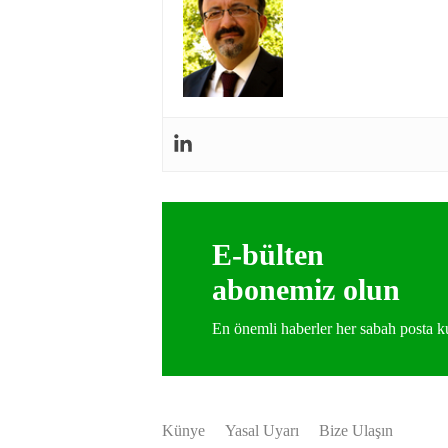
E-bülten
abonemiz olun
En önemli haberler her sabah posta
Künye
Yasal Uyarı
Bize Ulaşın