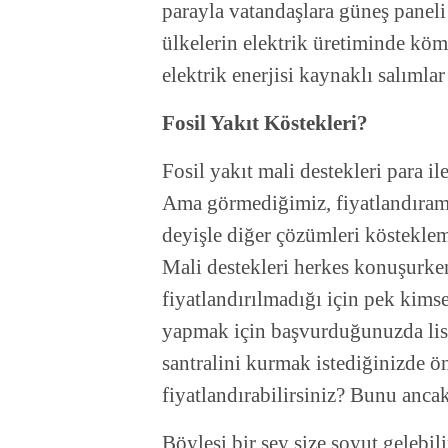
parayla vatandaşlara güneş paneli 
ülkelerin elektrik üretiminde kömü
elektrik enerjisi kaynaklı salıml
Fosil Yakıt Köstekleri?
Fosil yakıt mali destekleri para il
Ama görmediğimiz, fiyatlandıramad
deyişle diğer çözümleri köstekl
Mali destekleri herkes konuşurke
fiyatlandırılmadığı için pek kim
yapmak için başvurduğunuzda lisan
santralini kurmak istediğinizde ö
fiyatlandırabilirsiniz? Bunu ancak
Böylesi bir şey size soyut gelebil