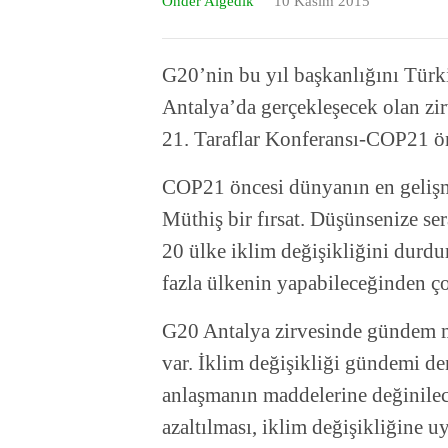
Önder Algedik
10 Kasım 2015
G20’nin bu yıl başkanlığını Tür
Antalya’da gerçekleşecek olan zir
21. Taraflar Konferansı-COP21 ön
COP21 öncesi dünyanın en gelişmi
Müthiş bir fırsat. Düşünsenize s
20 ülke iklim değişikliğini durdu
fazla ülkenin yapabileceğinden ço
G20 Antalya zirvesinde gündem ma
var. İklim değişikliği gündemi 
anlaşmanın maddelerine değinilece
azaltılması, iklim değişikliğine u