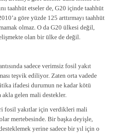
rını taahhüt etseler de, G20 içinde taahhüt
010’a göre yüzde 125 arttırmayı taahhüt
mamak olmaz. O da G20 ülkesi değil,
elişmekte olan bir ülke de değil.
antısında sadece verimsiz fosil yakıt
ması teşvik ediliyor. Zaten orta vadede
litika ifadesi durumun ne kadar kötü
akla gelen mali destekler.
 fosil yakıtlar için verdikleri mali
olar mertebesinde. Bir başka deyişle,
 desteklemek yerine sadece bir yıl için o