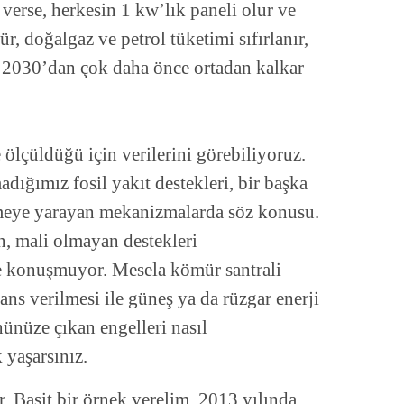
verse, herkesin 1 kw’lık paneli olur ve
r, doğalgaz ve petrol tüketimi sıfırlanır,
ar 2030’dan çok daha önce ortadan kalkar
e ölçüldüğü için verilerini görebiliyoruz.
ığımız fosil yakıt destekleri, bir başka
emeye yarayan mekanizmalarda söz konusu.
n, mali olmayan destekleri
se konuşmuyor. Mesela kömür santrali
s verilmesi ile güneş ya da rüzgar enerji
nünüze çıkan engelleri nasıl
 yaşarsınız.
ir. Basit bir örnek verelim, 2013 yılında