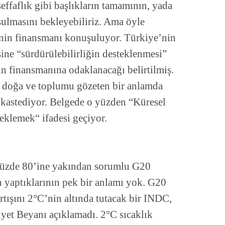
şeffaflık gibi başlıkların tamamının, yada
ulmasını bekleyebiliriz. Ama öyle
inin finansmanı konuşuluyor. Türkiye’nin
sine “sürdürülebilirliğin desteklenmesi”
nin finansmanına odaklanacağı belirtilmiş.
k doğa ve toplumu gözeten bir anlamda
kastediyor. Belgede o yüzden “Küresel
eklemek“ ifadesi geçiyor.
n yüzde 80’ine yakından sorumlu G20
in yaptıklarının pek bir anlamı yok. G20
artışını 2°C’nin altında tutacak bir INDC,
iyet Beyanı açıklamadı. 2°C sıcaklık