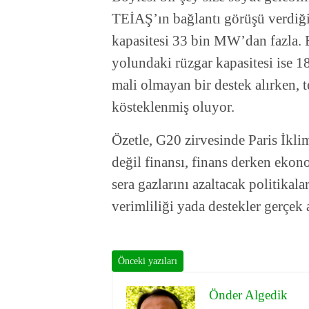
TEİAŞ’ın bağlantı görüşü verdiği 
kapasitesi 33 bin MW’dan fazla. B
yolundaki rüzgar kapasitesi ise 
mali olmayan bir destek alırken, 
kösteklenmiş oluyor.
Özetle, G20 zirvesinde Paris İkli
değil finansı, finans derken eko
sera gazlarını azaltacak politikalar
verimliliği yada destekler gerçe
Önceki yazıları
Önder Algedik