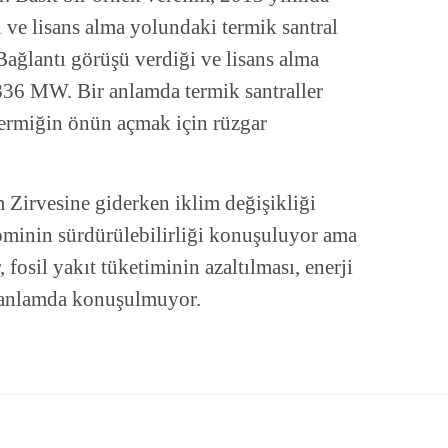
ve lisans alma yolundaki termik santral
ağlantı görüşü verdiği ve lisans alma
1836 MW. Bir anlamda termik santraller
termiğin önün açmak için rüzgar
m Zirvesine giderken iklim değişikliği
nominin sürdürülebilirliği konuşuluyor ama
, fosil yakıt tüketiminin azaltılması, enerji
k anlamda konuşulmuyor.