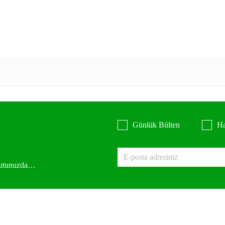
Günlük Bülten
Ha
 kutunuzda…