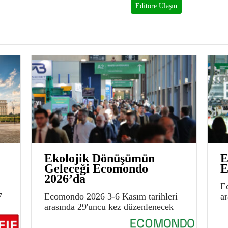
Editöre Ulaşın
Ekolojik Dönüşümün
E
Geleceği Ecomondo
E
2026’da
E
7
Ecomondo 2026 3-6 Kasım tarihleri
a
arasında 29'uncu kez düzenlenecek