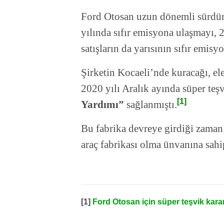
Ford Otosan uzun dönemli sürdürü
yılında sıfır emisyona ulaşmayı, 
satışların da yarısının sıfır emis
Şirketin Kocaeli’nde kuracağı, elek
2020 yılı Aralık ayında süper teş
[1]
Yardımı”
sağlanmıştı.
Bu fabrika devreye girdiği zaman 
araç fabrikası olma ünvanına sahi
[1]
Ford Otosan için süper teşvik karar