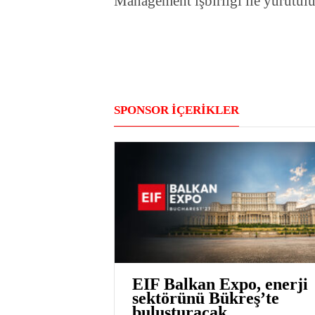
Management işbirliği ile yürütülü
SPONSOR İÇERİKLER
EIF Balkan Expo, enerji
sektörünü Bükreş’te
buluşturacak