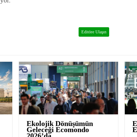
yor.
Editöre Ulaşın
Ekolojik Dönüşümün
E
Geleceği Ecomondo
E
2026’da