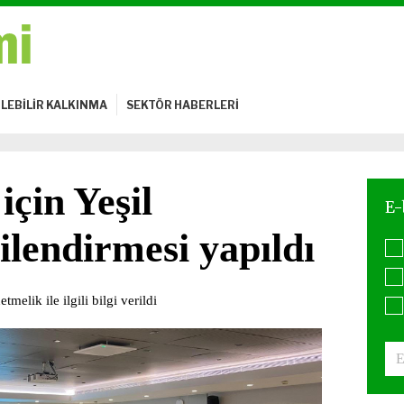
LEBİLİR KALKINMA
SEKTÖR HABERLERİ
için Yeşil
ilendirmesi yapıldı
melik ile ilgili bilgi verildi