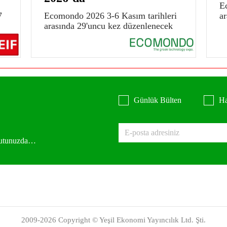
E
7
Ecomondo 2026 3-6 Kasım tarihleri
a
arasında 29'uncu kez düzenlenecek
Günlük Bülten
Ha
 kutunuzda…
2009-2026 Copyright © Yeşil Ekonomi Yayıncılık Ltd. Şti.