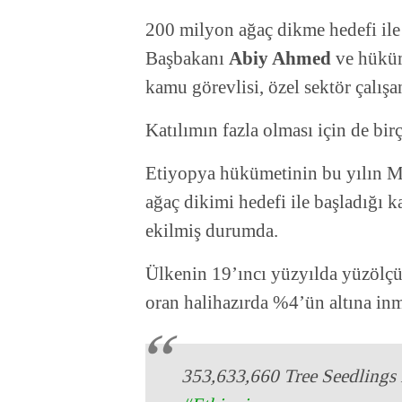
200 milyon ağaç dikme hedefi il
Başbakanı
Abiy Ahmed
ve hüküme
kamu görevlisi, özel sektör çalışanl
Katılımın fazla olması için de bi
Etiyopya hükümetinin bu yılın Ma
ağaç dikimi hedefi ile başladığı 
ekilmiş durumda.
Ülkenin 19’ıncı yüzyılda yüzöl
oran halihazırda %4’ün altına in
353,633,660 Tree Seedlings P