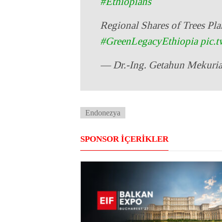
#Ethiopians
Regional Shares of Trees Pla
#GreenLegacyEthiopia
pic.
— Dr.-Ing. Getahun Mekur
Endonezya
SPONSOR İÇERİKLER