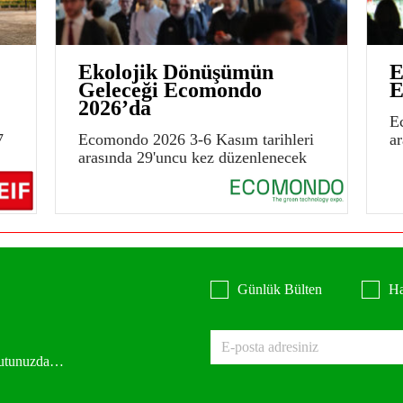
Ekolojik Dönüşümün
E
Geleceği Ecomondo
E
2026’da
E
7
Ecomondo 2026 3-6 Kasım tarihleri
a
arasında 29'uncu kez düzenlenecek
Günlük Bülten
Ha
 kutunuzda…