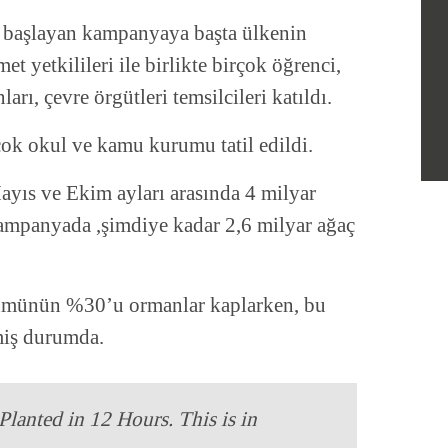
e başlayan kampanyaya başta ülkenin
t yetkilileri ile birlikte birçok öğrenci,
arı, çevre örgütleri temsilcileri katıldı.
rçok okul ve kamu kurumu tatil edildi.
yıs ve Ekim ayları arasında 4 milyar
kampanyada ,şimdiye kadar 2,6 milyar ağaç
çümünün %30’u ormanlar kaplarken, bu
miş durumda.
lanted in 12 Hours. This is in