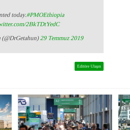
nted today.
#PMOEthiopia
twitter.com/2BkTDtYedC
ia (@DrGetahun)
29 Temmuz 2019
Editöre Ulaşın