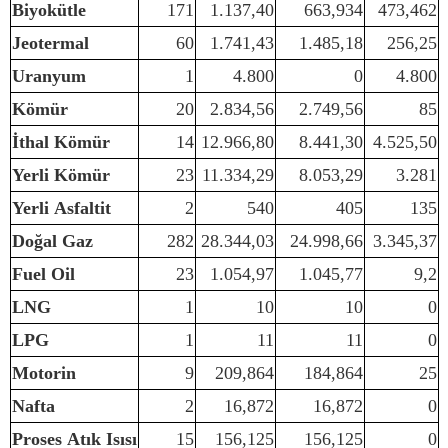
Biyokütle
171
1.137,40
663,934
473,462
Jeotermal
60
1.741,43
1.485,18
256,25
Uranyum
1
4.800
0
4.800
Kömür
20
2.834,56
2.749,56
85
İthal Kömür
14
12.966,80
8.441,30
4.525,50
Yerli Kömür
23
11.334,29
8.053,29
3.281
Yerli Asfaltit
2
540
405
135
Doğal Gaz
282
28.344,03
24.998,66
3.345,37
Fuel Oil
23
1.054,97
1.045,77
9,2
LNG
1
10
10
0
LPG
1
11
11
0
Motorin
9
209,864
184,864
25
Nafta
2
16,872
16,872
0
Proses Atık Isısı
15
156,125
156,125
0