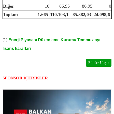
Diğer
10
86,95
86,95
0
Toplam
1.665
110.103,1
85.382,03
24.098,6
[1]
Enerji Piyasası Düzenleme Kurumu Temmuz ayı
lisans kararları
Editöre Ulaşın
SPONSOR İÇERİKLER