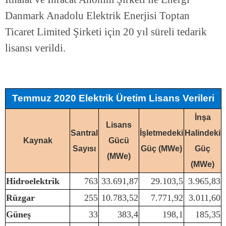
Danmark Anadolu Elektrik Enerjisi Toptan
Ticaret Limited Şirketi için 20 yıl süreli tedarik
lisansı verildi.
Temmuz 2020 Elektrik Üretim Lisans Verileri
İnşa
Lisans
Santral
İşletmedeki
Halindeki
Kaynak
Gücü
Sayısı
Güç (MWe)
Güç
(MWe)
(MWe)
Hidroelektrik
763
33.691,87
29.103,5
3.965,83
Rüzgar
255
10.783,52
7.771,92
3.011,60
Güneş
33
383,4
198,1
185,35