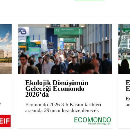
Ekolojik Dönüşümün
E
Geleceği Ecomondo
E
2026’da
E
7
Ecomondo 2026 3-6 Kasım tarihleri
a
arasında 29'uncu kez düzenlenecek