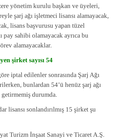
zere yönetim kurulu başkan ve üyeleri,
üreyle şarj ağı işletmeci lisansı alamayacak,
k, lisans başvurusu yapan tüzel
lı pay sahibi olamayacak ayrıca bu
görev alamayacaklar.
n şirket sayısı 54
re iptal edilenler sonrasında Şarj Ağı
rilerken, bunlardan 54’ü henüz şarj ağı
 getirmemiş durumda.
r lisansı sonlandırılmış 15 şirket şu
at Turizm İnşaat Sanayi ve Ticaret A.Ş.