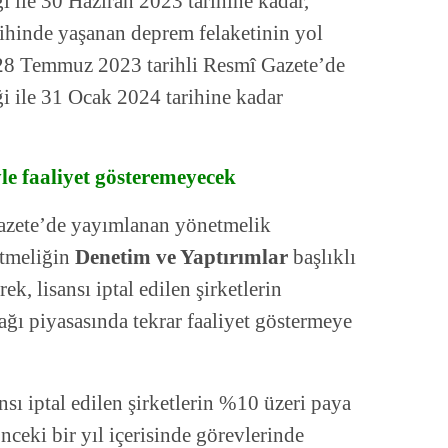
 ile 30 Haziran 2023 tarihine kadar,
rihinde yaşanan deprem felaketinin yol
e 28 Temmuz 2023 tarihli Resmî Gazete’de
i ile 31 Ocak 2024 tarihine kadar
yle faaliyet gösteremeyecek
azete’de yayımlanan yönetmelik
etmeliğin
Denetim ve Yaptırımlar
başlıklı
k, lisansı iptal edilen şirketlerin
j ağı piyasasında tekrar faaliyet göstermeye
sı iptal edilen şirketlerin %10 üzeri paya
önceki bir yıl içerisinde görevlerinde