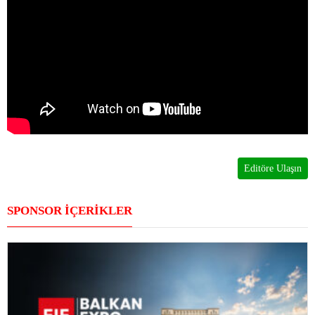
Editöre Ulaşın
SPONSOR İÇERİKLER