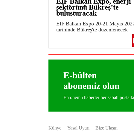
EIF Balkan Expo, enerji
sektörünü Bükreş’te
buluşturacak
EIF Balkan Expo 20-21 Mayıs 202
tarihinde Bükreş'te düzenlenecek
E-bülten
abonemiz olun
En önemli haberler her sabah posta
Künye
Yasal Uyarı
Bize Ulaşın