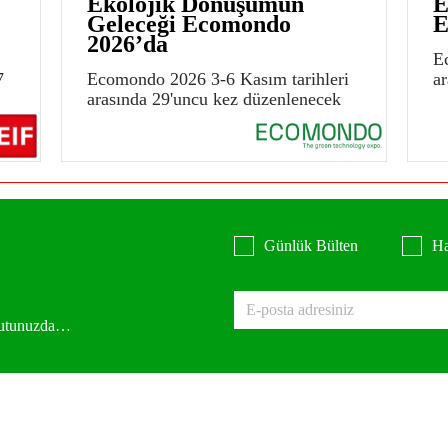
Ekolojik Dönüşümün
E
Geleceği Ecomondo
E
2026’da
E
7
Ecomondo 2026 3-6 Kasım tarihleri
a
arasında 29'uncu kez düzenlenecek
Günlük Bülten
Ha
 kutunuzda…