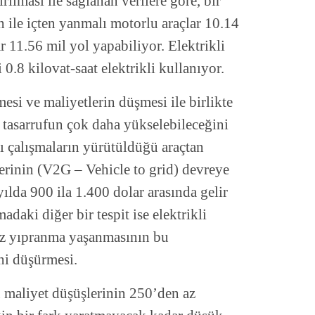
ırılması ile sağlanan verilere göre, bir
n ile içten yanmalı motorlu araçlar 10.14
r 11.56 mil yol yapabiliyor. Elektrikli
i 0.8 kilovat-saat elektrikli kullanıyor.
mesi ve maliyetlerin düşmesi ile birlikte
tasarrufun çok daha yükselebileceğini
zı çalışmaların yürütüldüğü araçtan
erinin (V2G – Vehicle to grid) devreye
yılda 900 ila 1.400 dolar arasında gelir
madaki diğer bir tespit ise elektrikli
 az yıpranma yaşanmasının bu
ni düşürmesi.
u maliyet düşüşlerinin 250’den az