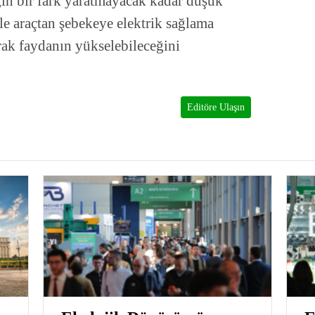
gin bir fark yaratmayacak kadar düşük
 ile araçtan şebekeye elektrik sağlama
arak faydanın yükselebileceğini
Editöre Ulaşın