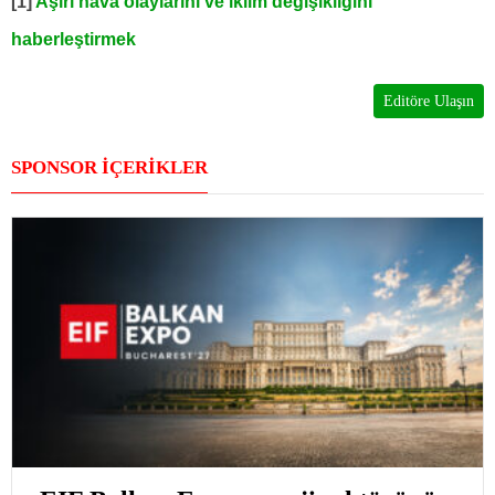
[1]
Aşırı hava olaylarını ve iklim değişikliğini
haberleştirmek
Editöre Ulaşın
SPONSOR İÇERİKLER