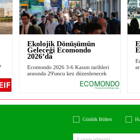
Ekolojik Dönüşümün
E
Geleceği Ecomondo
E
2026’da
E
7
Ecomondo 2026 3-6 Kasım tarihleri
a
arasında 29'uncu kez düzenlenecek
Günlük Bülten
Ha