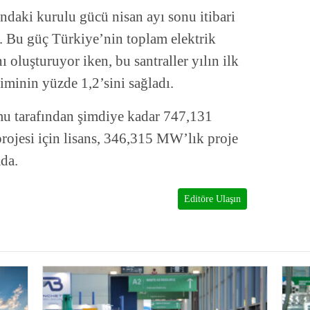
ındaki kurulu gücü nisan ayı sonu itibari
 Bu güç Türkiye’nin toplam elektrik
ı oluşturuyor iken, bu santraller yılın ilk
iminin yüzde 1,2’sini sağladı.
u tarafından şimdiye kadar 747,131
projesi için lisans, 346,315 MW’lık proje
da.
Editöre Ulaşın