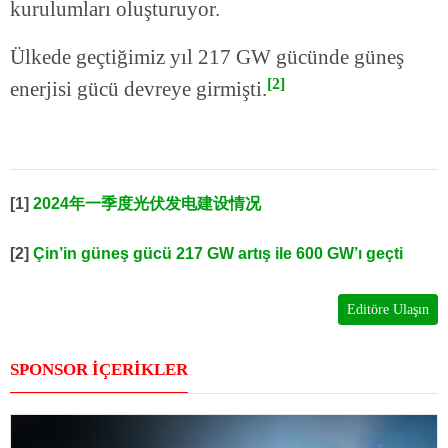
kurulumları oluşturuyor.
Ülkede geçtiğimiz yıl 217 GW gücünde güneş
[2]
enerjisi gücü devreye girmişti.
[1]
2024年一季度光伏发电建设情况
[2]
Çin’in güneş gücü 217 GW artış ile 600 GW’ı geçti
Editöre Ulaşın
SPONSOR İÇERİKLER