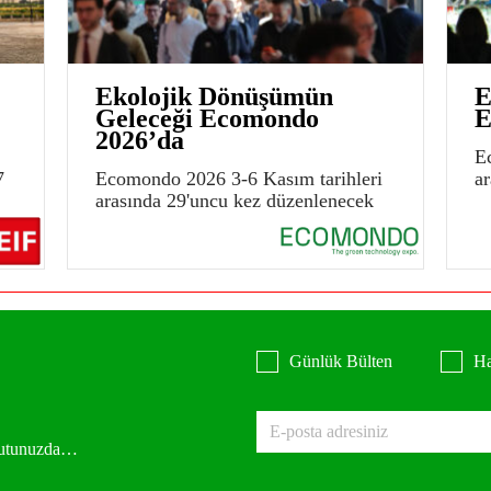
Ekolojik Dönüşümün
E
Geleceği Ecomondo
E
2026’da
E
7
Ecomondo 2026 3-6 Kasım tarihleri
a
arasında 29'uncu kez düzenlenecek
Günlük Bülten
Ha
 kutunuzda…