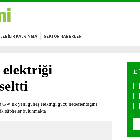
LEBİLİR KALKINMA
SEKTÖR HABERLERİ
elektriği
eltti
3 GW’lık yeni güneş elektriği gücü hedeflendiğini
elik şüpheler bulunmakta