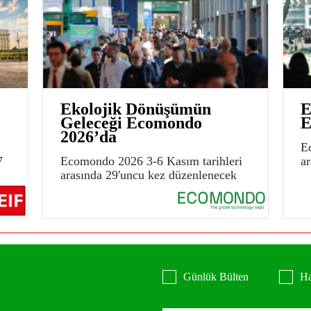
Ekolojik Dönüşümün
E
Geleceği Ecomondo
E
2026’da
E
7
Ecomondo 2026 3-6 Kasım tarihleri
a
arasında 29'uncu kez düzenlenecek
Günlük Bülten
Ha