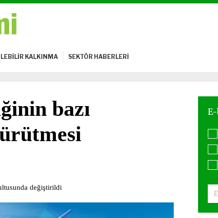
LEBİLİR KALKINMA
SEKTÖR HABERLERİ
ğinin bazı
yürütmesi
ltusunda değiştirildi