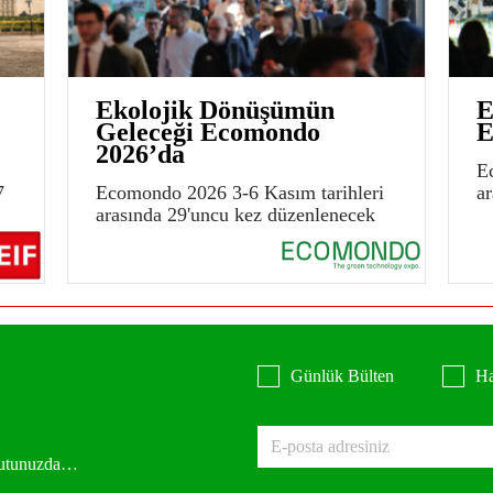
Ekolojik Dönüşümün
E
Geleceği Ecomondo
E
2026’da
E
7
Ecomondo 2026 3-6 Kasım tarihleri
a
arasında 29'uncu kez düzenlenecek
Günlük Bülten
Ha
 kutunuzda…