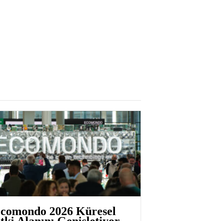
comondo 2026 Küresel
tki Alanını Genişletiyor