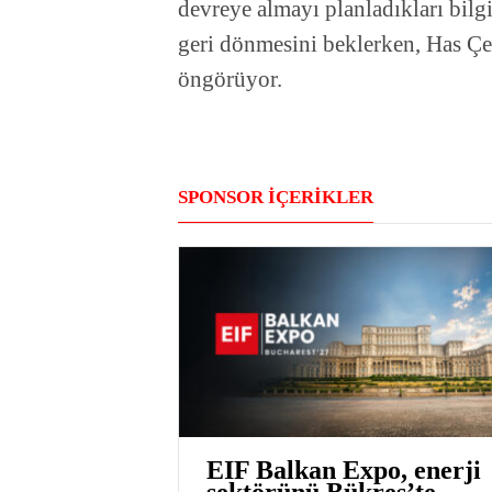
devreye almayı planladıkları bilgi
geri dönmesini beklerken, Has Çeli
öngörüyor.
SPONSOR İÇERİKLER
EIF Balkan Expo, enerji
sektörünü Bükreş’te