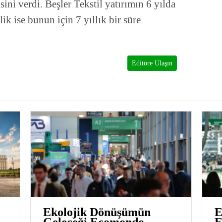
sini verdi. Beşler Tekstil yatırımın 6 yılda
k ise bunun için 7 yıllık bir süre
Editöre Ulaşın
Ekolojik Dönüşümün
E
Geleceği Ecomondo
E