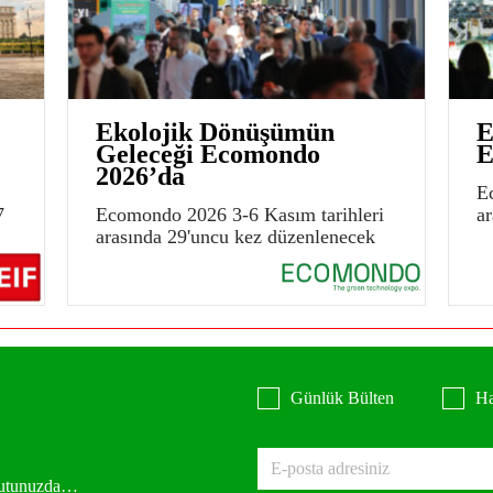
Ekolojik Dönüşümün
E
Geleceği Ecomondo
E
2026’da
E
7
Ecomondo 2026 3-6 Kasım tarihleri
a
arasında 29'uncu kez düzenlenecek
Günlük Bülten
Ha
 kutunuzda…