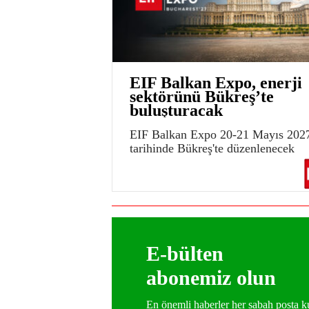
EIF Balkan Expo, enerji
sektörünü Bükreş’te
buluşturacak
EIF Balkan Expo 20-21 Mayıs 202
tarihinde Bükreş'te düzenlenecek
E-bülten
abonemiz olun
En önemli haberler her sabah posta