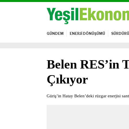
GÜNDEM
ENERJİ DÖNÜŞÜMÜ
SÜRDÜRÜ
Belen RES’in T
Çıkıyor
Güriş’in Hatay Belen’deki rüzgar enerjisi santr