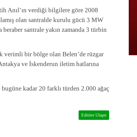
h Anıl’ın verdiği bilgilere göre 2008
şlamış olan santralde kurulu gücü 3 MW
a beraber santrale yakın zamanda 3 türbin
k verimli bir bölge olan Belen’de rüzgar
ği Antakya ve İskenderun iletim hatlarına
ne bugüne kadar 20 farklı türden 2.000 ağaç
Editöre Ulaşın