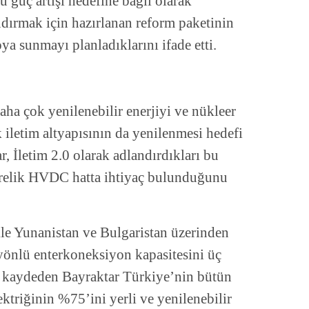
 güç artışı hedefine bağlı olarak
andırmak için hazırlanan reform paketinin
a sunmayı planladıklarını ifade etti.
aha çok yenilenebilir enerjiyi ve nükleer
k iletim altyapısının da yenilenmesi hedefi
r, İletim 2.0 olarak adlandırdıkları bu
relik HVDC hatta ihtiyaç bulunduğunu
le Yunanistan ve Bulgaristan üzerinden
t yönlü enterkoneksiyon kapasitesini üç
e kaydeden Bayraktar Türkiye’nin bütün
ktriğinin %75’ini yerli ve yenilenebilir