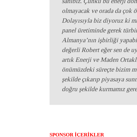
sahibiz. Çünkü bu enerji d
olmayacak ve orada da çok ön
Dolayısıyla biz diyoruz ki 
panel üretiminde gerek türb
Almanya’nın işbirliği yapab
değerli Robert eğer sen de u
artık Enerji ve Maden Orta
önümüzdeki süreçte bizim mu
şekilde çıkarıp piyasaya sun
doğru şekilde kurmamız ger
SPONSOR İÇERİKLER