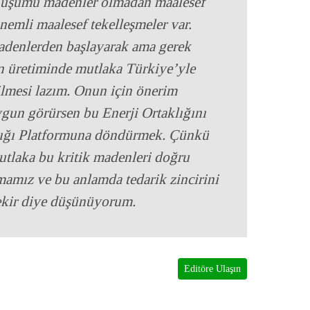
önüşümü madenler olmadan maalesef
emli maalesef tekelleşmeler var.
madenlerden başlayarak ama gerek
in üretiminde mutlaka Türkiye’yle
ilmesi lazım. Onun için önerim
ygun görürsen bu Enerji Ortaklığını
klığı Platformuna döndürmek. Çünkü
tlaka bu kritik madenleri doğru
mamız ve bu anlamda tedarik zincirini
ekir diye düşünüyorum.
Editöre Ulaşın