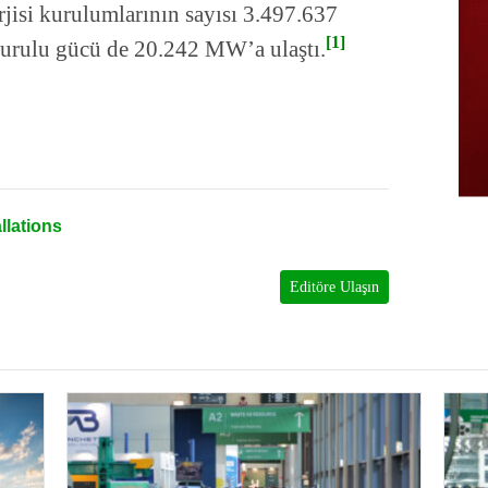
jisi kurulumlarının sayısı 3.497.637
[1]
 kurulu gücü de 20.242 MW’a ulaştı.
llations
Editöre Ulaşın