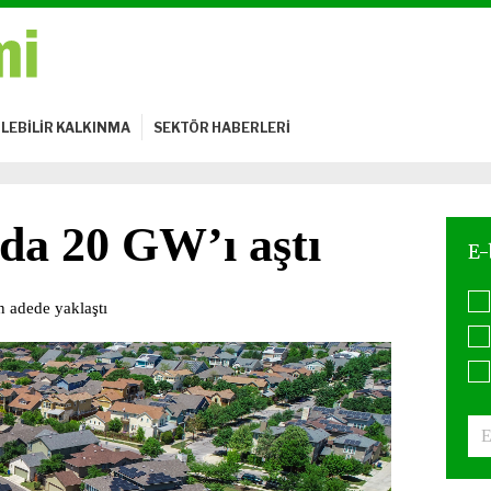
LEBİLİR KALKINMA
SEKTÖR HABERLERİ
ıda 20 GW’ı aştı
n adede yaklaştı