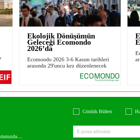
Ekolojik Dönüşümün
E
Geleceği Ecomondo
E
2026’da
E
7
Ecomondo 2026 3-6 Kasım tarihleri
a
arasında 29'uncu kez düzenlenecek
Günlük Bülten
Ha
 kutunuzda…