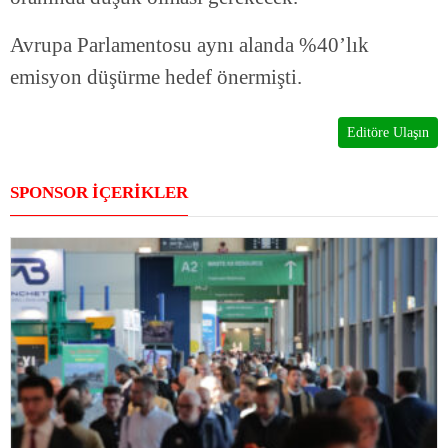
Avrupa Parlamentosu aynı alanda %40’lık
emisyon düşürme hedef önermişti.
Editöre Ulaşın
SPONSOR İÇERİKLER