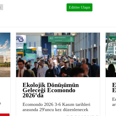
ı
Editöre Ulaşın
Ekolojik Dönüşümün
E
Geleceği Ecomondo
E
2026’da
E
7
Ecomondo 2026 3-6 Kasım tarihleri
a
arasında 29'uncu kez düzenlenecek