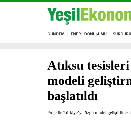
GÜNDEM
ENERJİ DÖNÜŞÜMÜ
SÜRDÜRÜ
Atıksu tesisleri
modeli geliştir
başlatıldı
Proje ile Türkiye’ye özgü model geliştirilmes