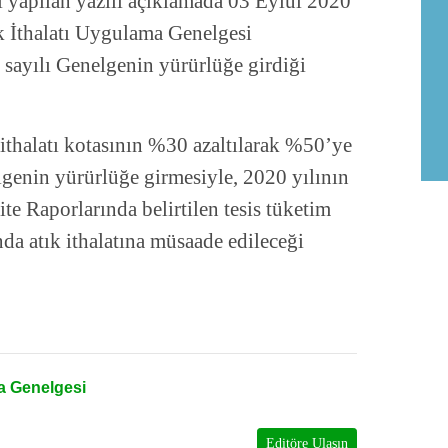
li yapılan yazılı açıklamada 03 Eylül 2020
tık İthalatı Uygulama Genelgesi
 sayılı Genelgenin yürürlüğe girdiği
ithalatı kotasının %30 azaltılarak %50’ye
nelgenin yürürlüğe girmesiyle, 2020 yılının
ite Raporlarında belirtilen tesis tüketim
da atık ithalatına müsaade edileceği
ma Genelgesi
Editöre Ulaşın