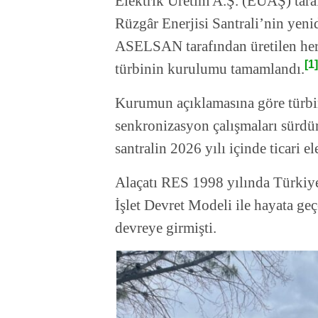
Elektrik Üretim A.Ş. (EÜAŞ) tara
Rüzgâr Enerjisi Santrali’nin yen
ASELSAN tarafından üretilen her
[1]
türbinin kurulumu tamamlandı.
Kurumun açıklamasına göre türbin
senkronizasyon çalışmaları sürdür
santralin 2026 yılı içinde ticari e
Alaçatı RES 1998 yılında Türkiye’
İşlet Devret Modeli ile hayata geç
devreye girmişti.