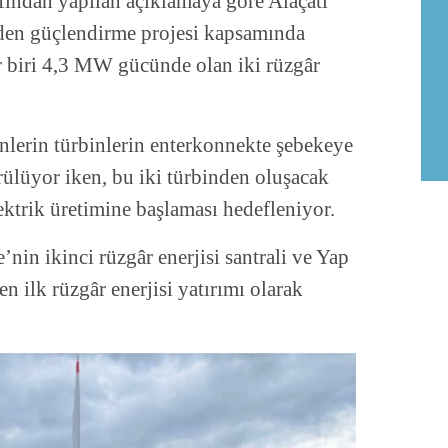
fından yapılan açıklamaya göre Alaçatı
iden güçlendirme projesi kapsamında
 biri 4,3 MW gücünde olan iki rüzgâr
lerin türbinlerin enterkonnekte şebekeye
ülüyor iken, bu iki türbinden oluşacak
lektrik üretimine başlaması hedefleniyor.
nin ikinci rüzgâr enerjisi santrali ve Yap
en ilk rüzgâr enerjisi yatırımı olarak