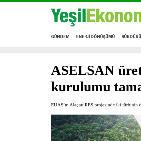
GÜNDEM
ENERJİ DÖNÜŞÜMÜ
SÜRDÜRÜ
ASELSAN üretim
kurulumu tam
EÜAŞ’ın Alaçatı RES projesinde iki türbinin