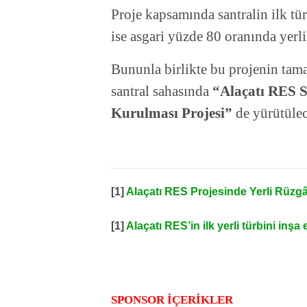
Proje kapsamında santralin ilk tü
ise asgari yüzde 80 oranında yerl
Bununla birlikte bu projenin ta
santral sahasında
“Alaçatı RES S
Kurulması Projesi”
de yürütülec
[1]
Alaçatı RES Projesinde Yerli Rüzg
[1]
Alaçatı RES’in ilk yerli türbini inşa 
SPONSOR İÇERİKLER