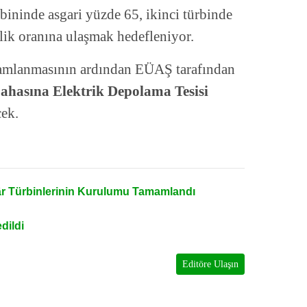
rbininde asgari yüzde 65, ikinci türbinde
ilik oranına ulaşmak hedefleniyor.
mamlanmasının ardından EÜAŞ tarafından
ahasına Elektrik Depolama Tesisi
ek.
âr Türbinlerinin Kurulumu Tamamlandı
edildi
Editöre Ulaşın