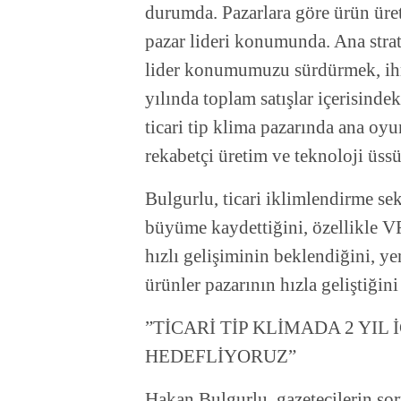
durumda. Pazarlara göre ürün üre
pazar lideri konumunda. Ana strate
lider konumumuzu sürdürmek, ihr
yılında toplam satışlar içerisinde
ticari tip klima pazarında ana oyu
rekabetçi üretim ve teknoloji üssü
Bulgurlu, ticari iklimlendirme se
büyüme kaydettiğini, özellikle V
hızlı gelişiminin beklendiğini, yen
ürünler pazarının hızla geliştiğini
”TİCARİ TİP KLİMADA 2 YIL 
HEDEFLİYORUZ”
Hakan Bulgurlu, gazetecilerin soru