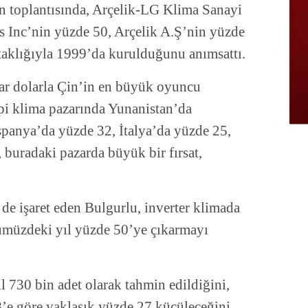
n toplantısında, Arçelik-LG Klima Sanayi
cs Inc’nin yüzde 50, Arçelik A.Ş’nin yüzde
aklığıyla 1999’da kurulduğunu anımsattı.
ar dolarla Çin’in en büyük oyuncu
ipi klima pazarında Yunanistan’da
spanya’da yüzde 32, İtalya’da yüzde 25,
buradaki pazarda büyük bir fırsat,
 de işaret eden Bulgurlu, inverter klimada
ümüzdeki yıl yüzde 50’ye çıkarmayı
l 730 bin adet olarak tahmin edildiğini,
’e göre yaklaşık yüzde 27 küçüleceğini