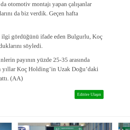
n’da otomotiv montajı yapan çalışanlar
arını da biz verdik. Geçen hafta
k ilgi gördüğünü ifade eden Bulgurlu, Koç
duklarını söyledi.
rünlerin payının yüzde 25-35 arasında
n yıllar Koç Holding’in Uzak Doğu’daki
attı. (AA)
Editöre Ulaşın