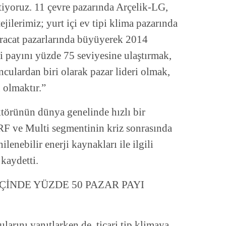
tiyoruz. 11 çevre pazarında Arçelik-LG,
jilerimiz; yurt içi ev tipi klima pazarında
acat pazarlarında büyüyerek 2014
ki payını yüzde 75 seviyesine ulaştırmak,
nculardan biri olarak pazar lideri olmak,
 olmaktır.”
ktörünün dünya genelinde hızlı bir
RF ve Multi segmentinin kriz sonrasında
ilenebilir enerji kaynakları ile ilgili
 kaydetti.
İÇİNDE YÜZDE 50 PAZAR PAYI
larını yanıtlarken de, ticari tip klimaya