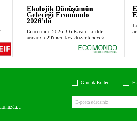
Ekolojik Dönüşümün
E
Geleceği Ecomondo
E
2026’da
E
7
Ecomondo 2026 3-6 Kasım tarihleri
a
arasında 29'uncu kez düzenlenecek
Günlük Bülten
Ha
 kutunuzda…